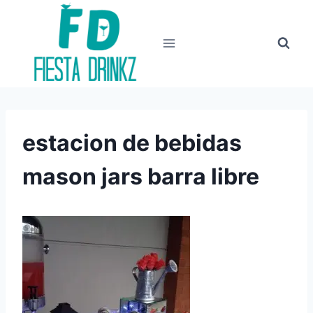
Skip
to
content
estacion de bebidas
mason jars barra libre