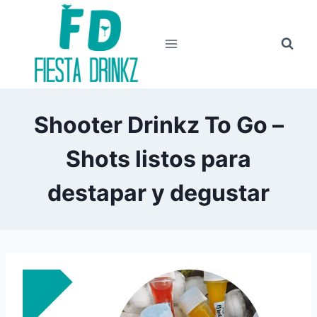
Skip
to
content
Shooter Drinkz To Go –
Shots listos para
destapar y degustar