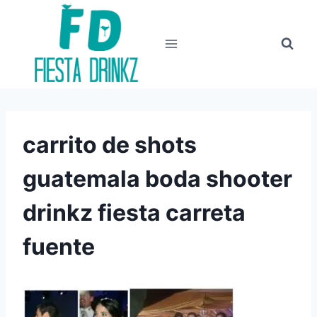
Skip
to
content
carrito de shots
guatemala boda shooter
drinkz fiesta carreta
fuente