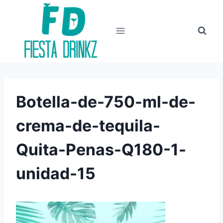
Skip
to
content
Botella-de-750-ml-de-
crema-de-tequila-
Quita-Penas-Q180-1-
unidad-15