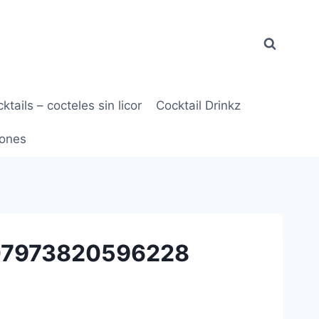
ktails – cocteles sin licor
Cocktail Drinkz
ones
8407973820596228